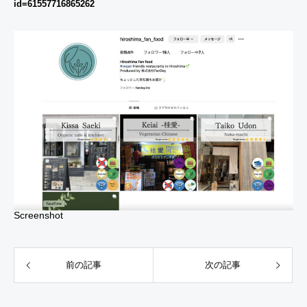
id=61557716865262
n
リー
g
ス！
I
n
t
e
r
n
s
h
i
Screenshot
p
E
x
前の記事
次の記事
p
e