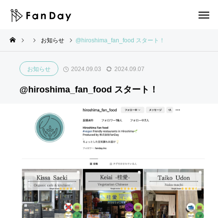
お知らせ
@hiroshima_fan_food スタート！
お知らせ
2024.09.03
2024.09.07
AFFブ
インター
お知らせ
社長ブロ
お知らせ
@hiroshima_fan_food スタート！
ログ
ンブログ
グ
【O
初期
M
いま
PE
費用
o
さ
N F
不
r
ら…
anD
要！
e
TikT
a
単発
T
ok
y】
導入
h
はじ
実施
O
a
めま
開
K！I
n
し
始！
stag
J
た！
ram