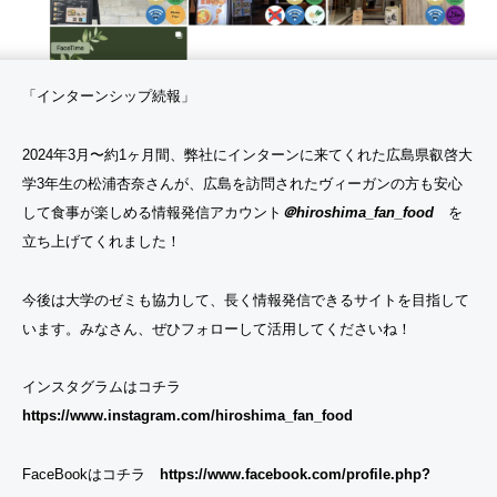
u
ハッ
s
シュ
t
タグ
「インターンシップ続報」
a
キャ
P
ンペ
2024年3月〜約1ヶ月間、弊社にインターンに来てくれた広島県叡啓大
o
学3年生の松浦杏奈さんが、広島を訪問されたヴィーガンの方も安心
ーン
s
して食事が楽しめる情報発信アカウント
＠hiroshima_fan_food
を
計測
t:
立ち上げてくれました！
ツー
M
ル
y
今後は大学のゼミも協力して、長く情報発信できるサイトを目指して
「F
M
います。みなさん、ぜひフォローして活用してくださいね！
ansi
a
ght
r
インスタグラムはコチラ
Ana
https://www.instagram.com/hiroshima_fan_food
k
lytic
e
s」
FaceBookはコチラ
https://www.facebook.com/profile.php?
ti
をリ