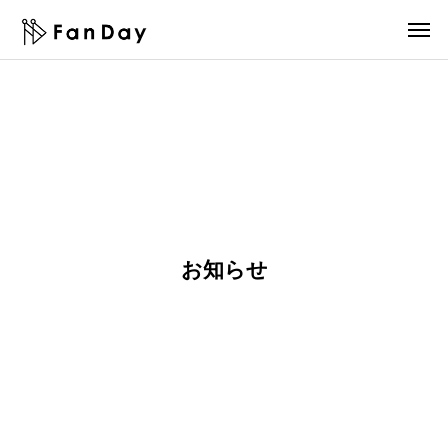
AFFブ
インター
お知らせ
社長ブロ
お知らせ
ログ
ンブログ
グ
【O
初期
M
いま
PE
費用
o
さ
N F
不
r
ら…
お知らせ
anD
要！
e
TikT
a
単発
T
ok
y】
導入
h
はじ
実施
O
a
めま
開
K！I
n
し
始！
stag
J
た！
ram