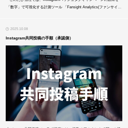
ri
「数字」で可視化する計測ツール 「Fansight Analytics(ファンサイト
e
アナリティクス)」 の提供を開始しました。2025年12月からInstagram
n
の仕様変更がありハッシュタグの正確な計測が難しくなりました。そ
c
2025.10.08
んな課題を解決するためにFansight Analyticsを開発いたしました。初
e
期費
Instagram共同投稿の手順（承認側）
a
t
F
a
n
D
a
y