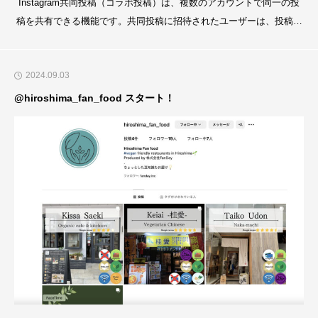
Instagram共同投稿（コラボ投稿）は、複数のアカウントで同一の投
稿を共有できる機能です。共同投稿に招待されたユーザーは、投稿内
容を確認し承認することで、自分のプロフィールにもその投稿が表示
されます。本手順書では、共同投稿の招待を受けた際の承認プロセス
2024.09.03
を詳細に説明します。承認手順ステップ1：通知の確認共同投稿の招
待を受けると、Instagramアプリ画面の
@hiroshima_fan_food スタート！