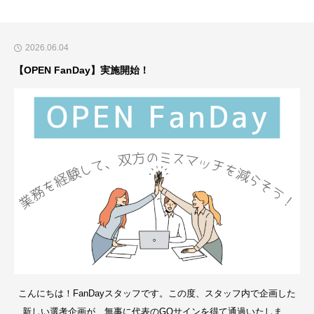
u
ハッ
s
シュ
2026.06.04
t
タグ
a
【OPEN FanDay】実施開始！
キャ
P
ンペ
o
ーン
s
計測
t:
ツー
M
ル
y
「F
M
ansi
a
ght
r
Ana
k
lytic
e
s」
こんにちは！FanDayスタッフです。この度、スタッフ内で企画した
ti
新しい選考企画が、無事に代表のGOサインを得て通過いたしまし
をリ