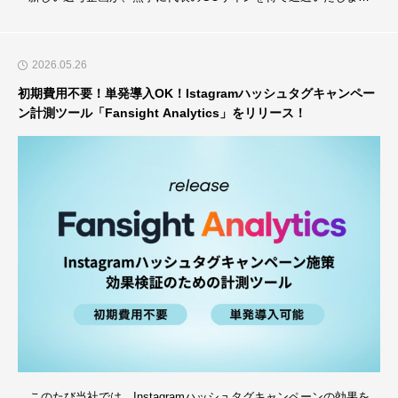
n
た！その名も、【OPEN FanDay】！【OPEN FanDay】とは…採⽤応
リー
g
募者の方に、実際の業務に近い環境を経験していただく選考企画で
ス！
I
2026.05.26
す。応募者・企業双⽅のミスマッチを減らしながら、適性・価値観・
n
スキルを相互確認する選考企画です。★有償で実施
初期費用不要！単発導入OK！Istagramハッシュタグキャンペー
t
ン計測ツール「Fansight Analytics」をリリース！
e
r
n
s
h
i
p
E
x
p
e
このたび当社では、Instagramハッシュタグキャンペーンの効果を